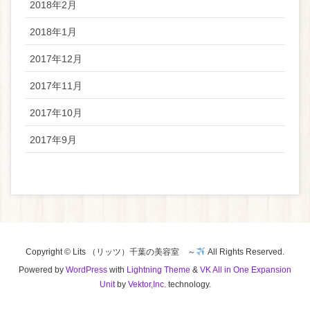
2018年2月
2018年1月
2017年12月
2017年11月
2017年10月
2017年9月
Copyright © Lits （リッツ）千葉の美容室 ～
All Rights Reserved.
Powered by
WordPress
with
Lightning Theme
&
VK All in One Expansion
Unit
by
Vektor,Inc.
technology.